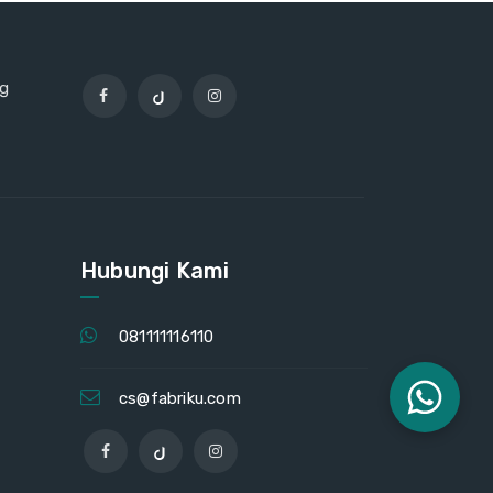
ng
Hubungi Kami
081111116110
cs@fabriku.com