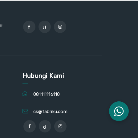
ng
Hubungi Kami
081111116110
cs@fabriku.com