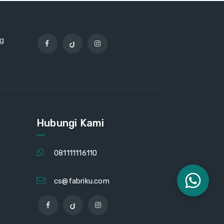
ng
Hubungi Kami
081111116110
cs@fabriku.com