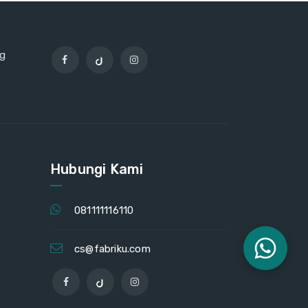
ng
Hubungi Kami
081111116110
cs@fabriku.com