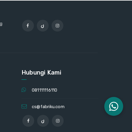
ng
Hubungi Kami
081111116110
cs@fabriku.com