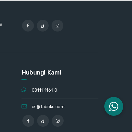
ng
Hubungi Kami
081111116110
cs@fabriku.com