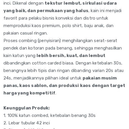
inci. Dikenal
dengan
tekstur lembut, sirkulasi udara
yang baik, dan permukaan yang halus
, kain
ini menjadi
favorit para pelaku bisnis
konveksi dan distro untuk
memproduksi kaos premium,
polo shirt, baju anak, dan
pakaian casual ringan.
Proses
combing (penyisiran)
menghilangkan serat-serat
pendek
dan kotoran pada benang,
sehingga menghasilkan
kain
katun yang
lebih bersih, kuat, dan lembut
dibandingkan cotton carded biasa.
Dengan ketebalan 30s,
benangnya lebih tipis dan
ringan dibanding varian 20s
atau
24s, menjadikannya
pilihan ideal untuk
pakaian musim
panas, kaos sablon, dan produksi kaos dengan target
harga yang kompetitif
.
Keunggulan Produk:
1. 100% katun
combed, ketebalan benang
30s
2. Lebar tubular 42 inci