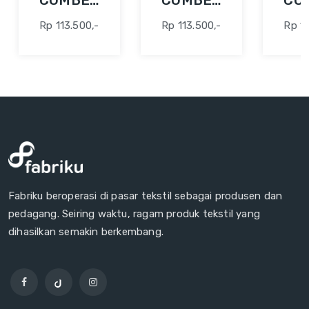
COMBED
COMBED
CO
30S 42"
30S 42"
30S
Rp 113.500,-
Rp 113.500,-
Rp 11
ABU
ABU
AQ
MUDA
FO
Fabriku beroperasi di pasar tekstil sebagai produsen dan
pedagang. Seiring waktu, ragam produk tekstil yang
dihasilkan semakin berkembang.