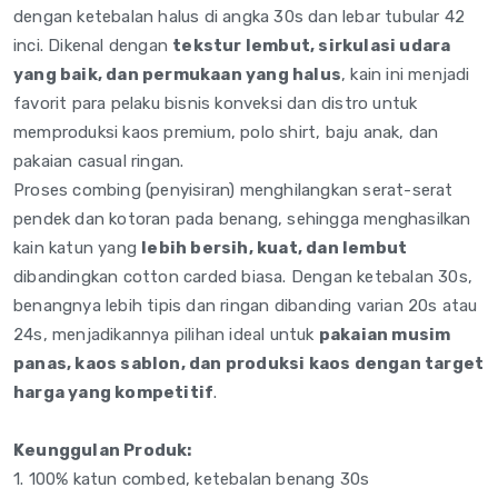
dengan
ketebalan halus di angka 30s dan
lebar tubular 42
inci. Dikenal
dengan
tekstur lembut, sirkulasi udara
yang baik, dan permukaan yang halus
, kain
ini menjadi
favorit para pelaku bisnis
konveksi dan distro untuk
memproduksi kaos premium,
polo shirt, baju anak, dan
pakaian casual ringan.
Proses
combing (penyisiran)
menghilangkan serat-serat
pendek
dan kotoran pada benang,
sehingga menghasilkan
kain
katun yang
lebih bersih, kuat, dan lembut
dibandingkan cotton carded biasa.
Dengan ketebalan 30s,
benangnya lebih tipis dan
ringan dibanding varian 20s
atau
24s, menjadikannya
pilihan ideal untuk
pakaian musim
panas, kaos sablon, dan produksi kaos dengan target
harga yang kompetitif
.
Keunggulan Produk:
1. 100% katun
combed, ketebalan benang
30s