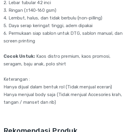
2. Lebar tubular 42 inci
3. Ringan (±140-160
gsm)
4. Lembut, halus, dan
tidak berbulu
(non-pilling)
5. Daya serap
keringat tinggi, adem
dipakai
6. Permukaan siap
sablon untuk DTG, sablon
manual, dan
screen printing
Cocok Untuk:
Kaos distro
premium, kaos promosi,
seragam, baju anak, polo shirt
Keterangan :
Hanya dijual dalam bentuk rol (Tidak menjual eceran)
Hanya menjual body saja (Tidak menjual Accesories krah,
tangan / manset dan rib)
Rekomendasi Produk