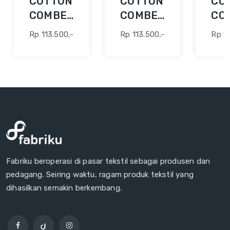
COTTON
COTTON
CO
COMBED
COMBED
CO
30S 42"
30S 42"
30S
Rp 113.500,-
Rp 113.500,-
Rp 11
ABU
ABU
AQ
MUDA
FO
Fabriku beroperasi di pasar tekstil sebagai produsen dan
pedagang. Seiring waktu, ragam produk tekstil yang
dihasilkan semakin berkembang.