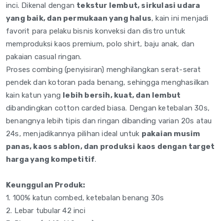
inci. Dikenal
dengan
tekstur lembut, sirkulasi udara
yang baik, dan permukaan yang halus
, kain
ini menjadi
favorit para pelaku bisnis
konveksi dan distro untuk
memproduksi kaos premium,
polo shirt, baju anak, dan
pakaian casual ringan.
Proses
combing (penyisiran)
menghilangkan serat-serat
pendek
dan kotoran pada benang,
sehingga menghasilkan
kain
katun yang
lebih bersih, kuat, dan lembut
dibandingkan cotton carded biasa.
Dengan ketebalan 30s,
benangnya lebih tipis dan
ringan dibanding varian 20s
atau
24s, menjadikannya
pilihan ideal untuk
pakaian musim
panas, kaos sablon, dan produksi kaos dengan target
harga yang kompetitif
.
Keunggulan Produk:
1. 100% katun
combed, ketebalan benang
30s
2. Lebar tubular 42 inci