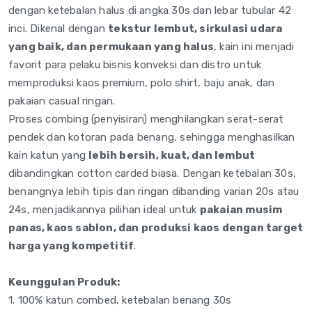
dengan
ketebalan halus di angka 30s dan
lebar tubular 42
inci. Dikenal
dengan
tekstur lembut, sirkulasi udara
yang baik, dan permukaan yang halus
, kain
ini menjadi
favorit para pelaku bisnis
konveksi dan distro untuk
memproduksi kaos premium,
polo shirt, baju anak, dan
pakaian casual ringan.
Proses
combing (penyisiran)
menghilangkan serat-serat
pendek
dan kotoran pada benang,
sehingga menghasilkan
kain
katun yang
lebih bersih, kuat, dan lembut
dibandingkan cotton carded biasa.
Dengan ketebalan 30s,
benangnya lebih tipis dan
ringan dibanding varian 20s
atau
24s, menjadikannya
pilihan ideal untuk
pakaian musim
panas, kaos sablon, dan produksi kaos dengan target
harga yang kompetitif
.
Keunggulan Produk:
1. 100% katun
combed, ketebalan benang
30s