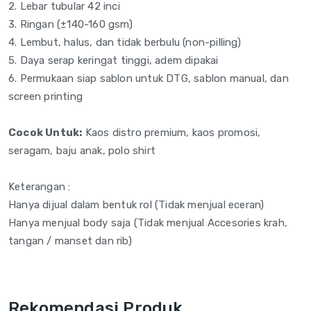
2. Lebar tubular 42 inci
3. Ringan (±140-160
gsm)
4. Lembut, halus, dan
tidak berbulu
(non-pilling)
5. Daya serap
keringat tinggi, adem
dipakai
6. Permukaan siap
sablon untuk DTG, sablon
manual, dan
screen printing
Cocok Untuk:
Kaos distro
premium, kaos promosi,
seragam, baju anak, polo shirt
Keterangan :
Hanya dijual dalam bentuk rol (Tidak menjual eceran)
Hanya menjual body saja (Tidak menjual Accesories krah,
tangan / manset dan rib)
Rekomendasi Produk