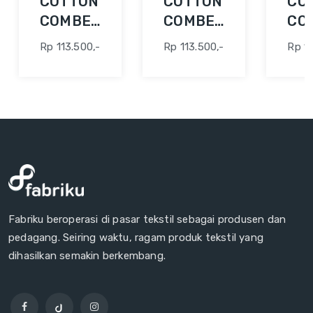
COTTON
COTTON
CO
COMBED
COMBED
CO
30S 42"
30S 42"
30S
Rp 113.500,-
Rp 113.500,-
Rp 11
ABU
ABU
AQ
MUDA
FO
Fabriku beroperasi di pasar tekstil sebagai produsen dan
pedagang. Seiring waktu, ragam produk tekstil yang
dihasilkan semakin berkembang.