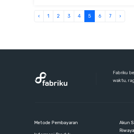
‹
1
2
3
4
5
6
7
›
Fabriku b
waktu, ra
Metode Pembayaran
Akun S
Riway