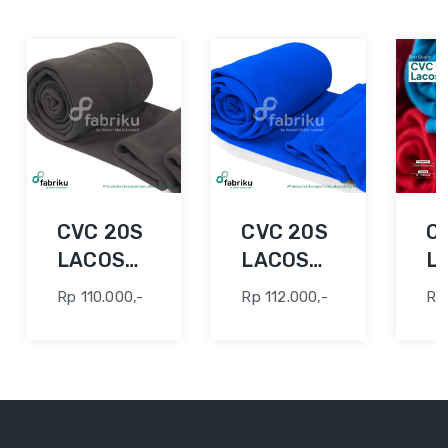
CVC 20S
CVC 20S
C
LACOSTE
LACOSTE
L
36" ABU
36"
36
Rp 110.000,-
Rp 112.000,-
Rp 
TUA
BENHUR