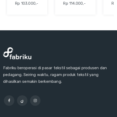
36" ABU
36" ABU
3
Rp 103.000,-
Rp 114.000,-
Rp 
TUA
T
Fabriku beroperasi di pasar tekstil sebagai produsen dan
pedagang. Seiring waktu, ragam produk tekstil yang
dihasilkan semakin berkembang.