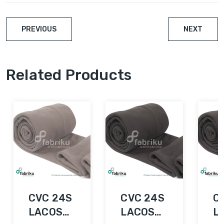
PREVIOUS
NEXT
Related Products
CVC 24S
CVC 24S
C
LACOSTE
LACOSTE
L