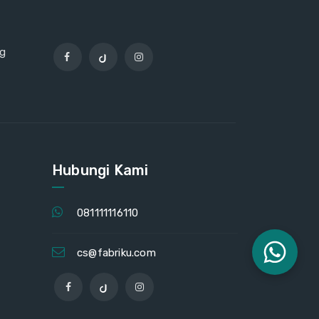
ng
Hubungi Kami
081111116110
cs@fabriku.com