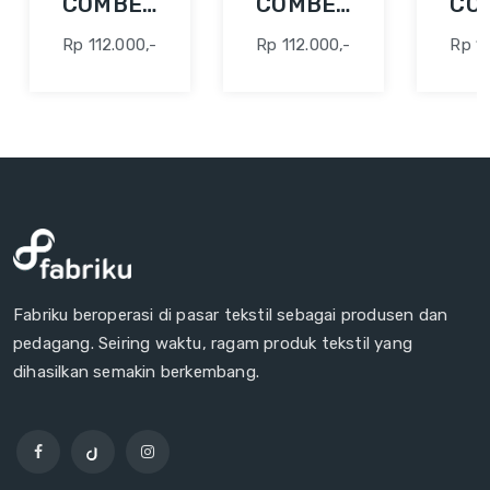
COMBED
COMBED
CO
24S 42"
24S 42"
24S
Rp 112.000,-
Rp 112.000,-
Rp 11
ABU
ABU
AQ
FO
Fabriku beroperasi di pasar tekstil sebagai produsen dan
pedagang. Seiring waktu, ragam produk tekstil yang
dihasilkan semakin berkembang.