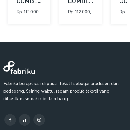
COMBED
COMBED
CO
24S 42"
24S 42"
24S
Rp 112.000,-
Rp 112.000,-
Rp 11
ABU
ABU
AQ
FO
Fabriku beroperasi di pasar tekstil sebagai produsen dan
pedagang. Seiring waktu, ragam produk tekstil yang
dihasilkan semakin berkembang.