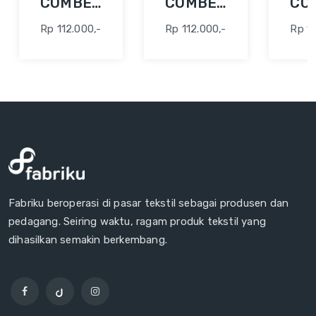
COMBED
COMBED
CO
24S 42"
24S 42"
24S
Rp 112.000,-
Rp 112.000,-
Rp 11
ABU
ABU
AQ
FO
Fabriku beroperasi di pasar tekstil sebagai produsen dan
pedagang. Seiring waktu, ragam produk tekstil yang
dihasilkan semakin berkembang.