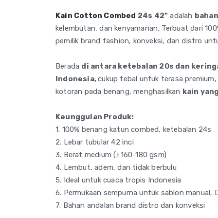
Kain Cotton Combed
24s 42"
adalah
bahan
kelembutan, dan kenyamanan. Terbuat dari 100%
pemilik brand fashion, konveksi, dan distro u
Berada
di antara ketebalan 20s dan kerin
Indonesia,
cukup tebal untuk terasa premium
kotoran pada benang, menghasilkan
kain yang
Keunggulan Produk:
1. 100% benang katun combed, ketebalan 24s
2. Lebar tubular 42 inci
3. Berat medium (±160-180 gsm)
4. Lembut, adem, dan tidak berbulu
5. Ideal untuk cuaca tropis Indonesia
6. Permukaan sempurna untuk sablon manual, D
7. Bahan andalan brand distro dan konveksi