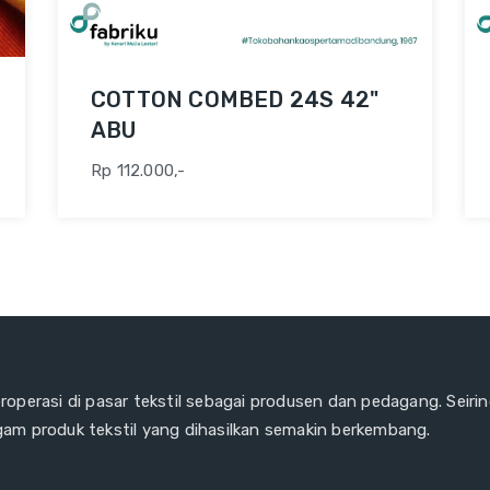
COTTON COMBED 24S 42"
ABU
Rp 112.000,-
eroperasi di pasar tekstil sebagai produsen dan pedagang. Seiri
gam produk tekstil yang dihasilkan semakin berkembang.