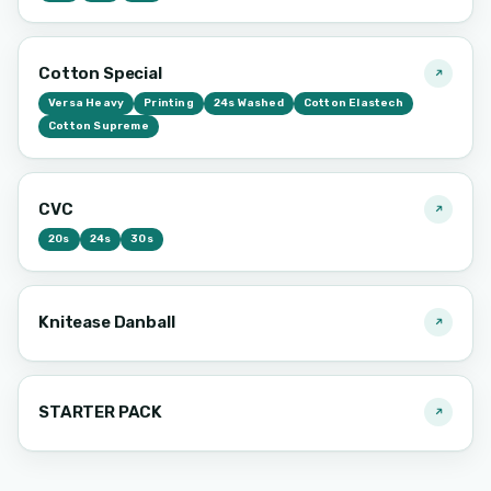
Cotton Special
Versa Heavy
Printing
24s Washed
Cotton Elastech
Cotton Supreme
CVC
20s
24s
30s
Knitease Danball
STARTER PACK