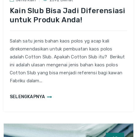
Kain Slub Bisa Jadi Diferensiasi
untuk Produk Anda!
Salah satu jenis bahan kaos polos yg acap kali
direkomendasikan untuk pembuatan kaos polos
adalah Cotton Slub. Apakah Cotton Slub itu? Berikut
ini adalah ulasan mengenai jenis bahan kaos polos
Cotton Slub yang bisa menjadi referensi bagi kawan
Fabriku dalam...
SELENGKAPNYA