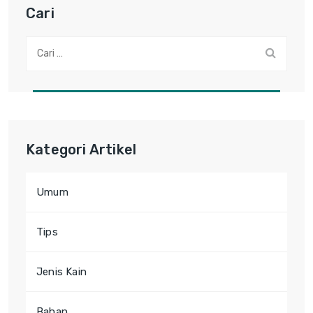
Cari
Cari:
Kategori Artikel
Umum
Tips
Jenis Kain
Bahan