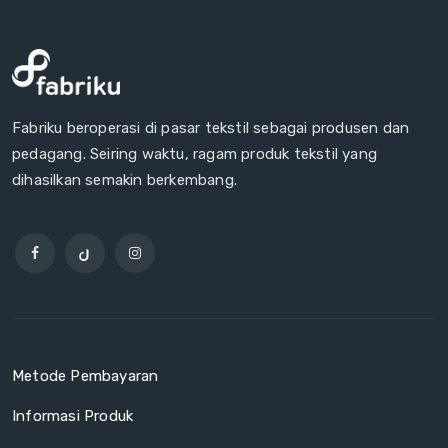
Fabriku beroperasi di pasar tekstil sebagai produsen dan
pedagang. Seiring waktu, ragam produk tekstil yang
dihasilkan semakin berkembang.
Metode Pembayaran
Informasi Produk