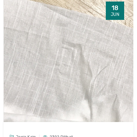
18
JUN
Jenis Kain
2392 Dilihat