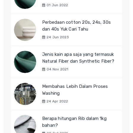
01 Jun 2022
Perbedaan cotton 20s, 24s, 30s
dan 40s Yuk Cari Tahu
24 Jun 2023
Jenis kain apa saja yang termasuk
Natural Fiber dan Synthetic Fiber?
04 Nov 2021
Membahas Lebih Dalam Proses
Washing
24 Apr 2022
Berapa hitungan Rib dalam 1kg
bahan?