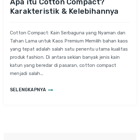
Apa itu Cotton Compact?
Karakteristik & Kelebihannya
Cotton Compact: Kain Serbaguna yang Nyaman dan
Tahan Lama untuk Kaos Premium Memilih bahan kaos
yang tepat adalah salah satu penentu utama kualitas
produk fashion. Di antara sekian banyak jenis kain
katun yang beredar di pasaran, cotton compact
menjadi salah...
SELENGKAPNYA