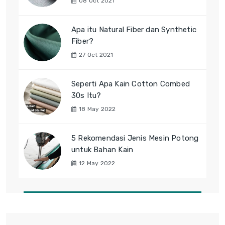
08 Oct 2021
Apa itu Natural Fiber dan Synthetic
Fiber?
27 Oct 2021
Seperti Apa Kain Cotton Combed
30s Itu?
18 May 2022
5 Rekomendasi Jenis Mesin Potong
untuk Bahan Kain
12 May 2022