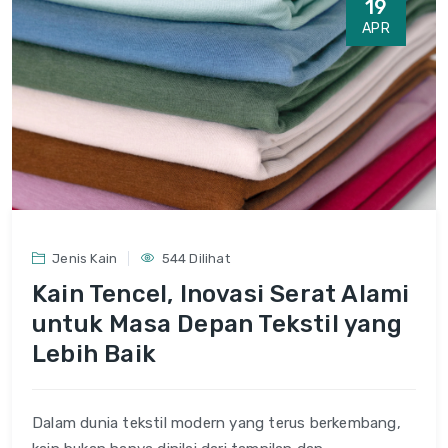
19
APR
Jenis Kain
544 Dilihat
Kain Tencel, Inovasi Serat Alami
untuk Masa Depan Tekstil yang
Lebih Baik
Dalam dunia tekstil modern yang terus berkembang,