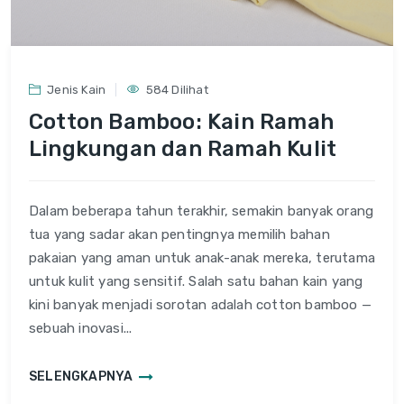
Jenis Kain
584 Dilihat
Cotton Bamboo: Kain Ramah
Lingkungan dan Ramah Kulit
Dalam beberapa tahun terakhir, semakin banyak orang
tua yang sadar akan pentingnya memilih bahan
pakaian yang aman untuk anak-anak mereka, terutama
untuk kulit yang sensitif. Salah satu bahan kain yang
kini banyak menjadi sorotan adalah cotton bamboo —
sebuah inovasi...
SELENGKAPNYA