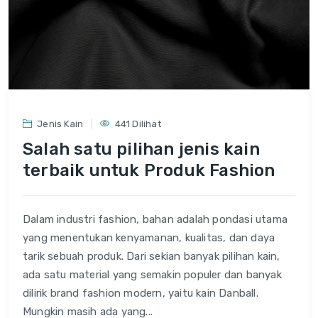
Jenis Kain
441 Dilihat
Salah satu pilihan jenis kain
terbaik untuk Produk Fashion
Dalam industri fashion, bahan adalah pondasi utama
yang menentukan kenyamanan, kualitas, dan daya
tarik sebuah produk. Dari sekian banyak pilihan kain,
ada satu material yang semakin populer dan banyak
dilirik brand fashion modern, yaitu kain Danball.
Mungkin masih ada yang...