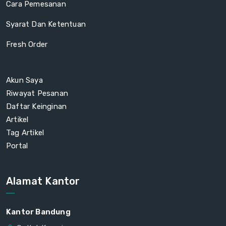
Cara Pemesanan
Syarat Dan Ketentuan
Fresh Order
Akun Saya
Riwayat Pesanan
Daftar Keinginan
Artikel
Tag Artikel
Portal
Alamat Kantor
Kantor Bandung