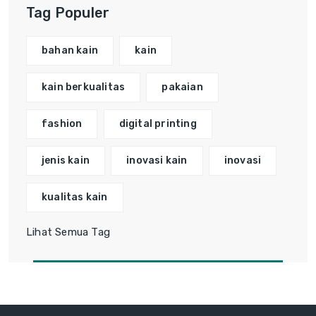
Tag Populer
bahan kain
kain
kain berkualitas
pakaian
fashion
digital printing
jenis kain
inovasi kain
inovasi
kualitas kain
Lihat Semua Tag