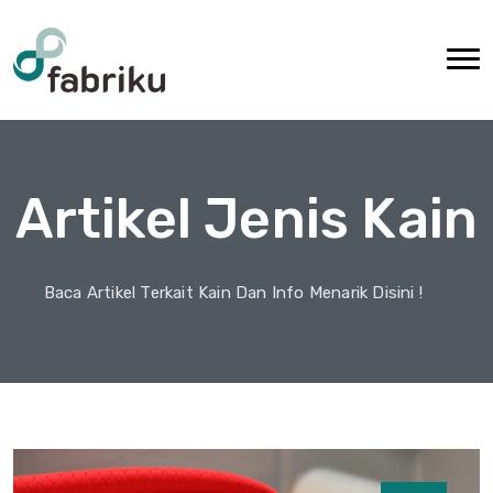
Artikel Jenis Kain
Baca Artikel Terkait Kain Dan Info Menarik Disini !