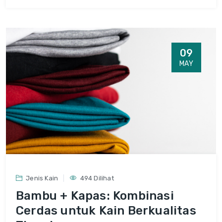
09
MAY
Jenis Kain
494 Dilihat
Bambu + Kapas: Kombinasi
Cerdas untuk Kain Berkualitas