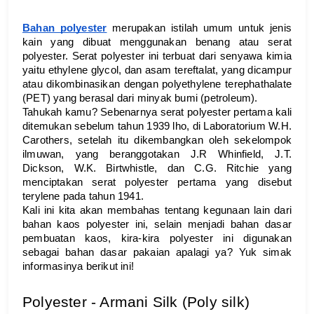
Bahan polyester
merupakan istilah umum untuk jenis 
kain yang dibuat menggunakan benang atau serat 
polyester. Serat polyester ini terbuat dari senyawa kimia 
yaitu ethylene glycol, dan asam tereftalat, yang dicampur 
atau dikombinasikan dengan polyethylene terephathalate 
(PET) yang berasal dari minyak bumi (petroleum).
Tahukah kamu? Sebenarnya serat polyester pertama kali 
ditemukan sebelum tahun 1939 lho, di Laboratorium W.H. 
Carothers, setelah itu dikembangkan oleh sekelompok 
ilmuwan, yang beranggotakan J.R Whinfield, J.T. 
Dickson, W.K. Birtwhistle, dan C.G. Ritchie yang 
menciptakan serat polyester pertama yang disebut 
terylene pada tahun 1941. 
Kali ini kita akan membahas tentang kegunaan lain dari 
bahan kaos polyester ini, selain menjadi bahan dasar 
pembuatan kaos, kira-kira polyester ini digunakan 
sebagai bahan dasar pakaian apalagi ya? Yuk simak 
informasinya berikut ini!
Polyester - Armani Silk (Poly silk)