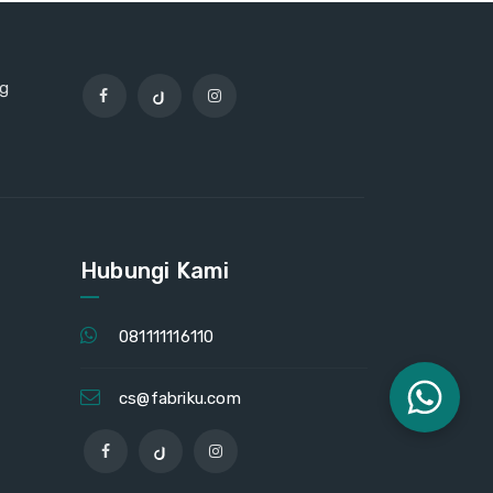
ng
Hubungi Kami
081111116110
cs@fabriku.com