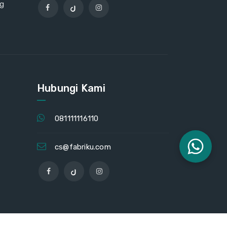
ng
Hubungi Kami
081111116110
cs@fabriku.com