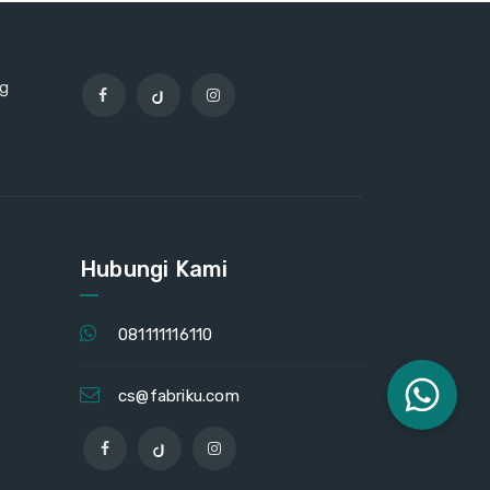
ng
Hubungi Kami
081111116110
cs@fabriku.com