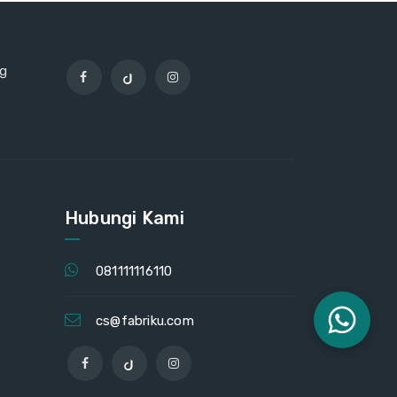
ng
Hubungi Kami
081111116110
cs@fabriku.com