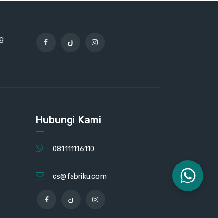
ng
Hubungi Kami
081111116110
cs@fabriku.com