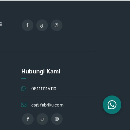
ng
Hubungi Kami
081111116110
cs@fabriku.com