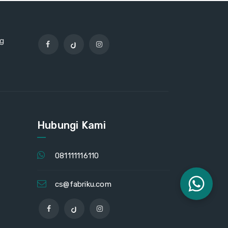
ng
Hubungi Kami
081111116110
cs@fabriku.com