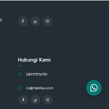
ng
Hubungi Kami
081111116110
cs@fabriku.com