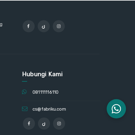
ng
Hubungi Kami
081111116110
cs@fabriku.com